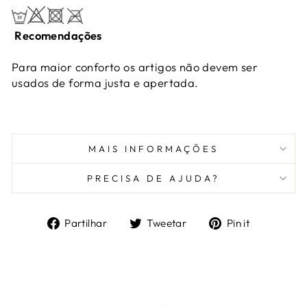
Recomendações
Para maior conforto os artigos não devem ser
usados de forma justa e apertada.
MAIS INFORMAÇÕES
PRECISA DE AJUDA?
Partilhe
Tuíte
Adicione
Partilhar
Tweetar
Pin it
no
no
no
Facebook
Twitter
Pinteres