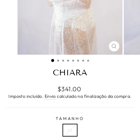
ENCERR
(ESC)
CHIARA
Preço
$341.00
normal
Imposto incluído.
Envio
calculado na finalização da compra.
TAMANHO
M